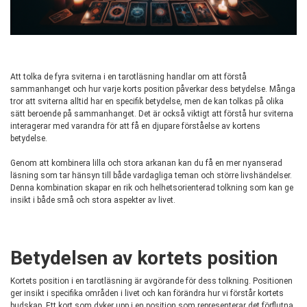
Att tolka de fyra sviterna i en tarotläsning handlar om att förstå
sammanhanget och hur varje korts position påverkar dess betydelse. Många
tror att sviterna alltid har en specifik betydelse, men de kan tolkas på olika
sätt beroende på sammanhanget. Det är också viktigt att förstå hur sviterna
interagerar med varandra för att få en djupare förståelse av kortens
betydelse.
Genom att kombinera lilla och stora arkanan kan du få en mer nyanserad
läsning som tar hänsyn till både vardagliga teman och större livshändelser.
Denna kombination skapar en rik och helhetsorienterad tolkning som kan ge
insikt i både små och stora aspekter av livet.
Betydelsen av kortets position
Kortets position i en tarotläsning är avgörande för dess tolkning. Positionen
ger insikt i specifika områden i livet och kan förändra hur vi förstår kortets
budskap. Ett kort som dyker upp i en position som representerar det förflutna