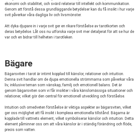
ekonomi och stabilitet, och svärd relaterar till intellekt och kommunikation.
Genom att förstå dessa grundläggande betydelser kan du få insikt i hur varje
svit påverkar våra dagliga liv och livsmönster.
Att dyka djupare in i varje svit ger en rikare förståelse av tarotkorten och
deras betydelse. Låt oss nu utforska varje svit mer detaljerat för att se hur de
var och en bidrar till helheten i tarotleken.
Bägare
Bägarsviten i tarot är intimt kopplad till känslor, relationer och intuition.
Denna svit handlar om de djupa emotionella strömmarna som påverkar våra
liv, inklusive teman som vänskap, familj och emotionell balans. Det är
genom bägarsviten som vi får insikter i våra känslomässiga situationer och
relationer, vilket gör den central för emotionell utveckling och förståelse.
Intuition och omedveten förståelse är viktiga aspekter av bägarsviten, vilket
ger oss möjlighet att få insikt i komplexa emotionella tillstånd. Bägarna är
kopplade till vattnets element, vilket symboliserar känslor och intuition. Detta
element påminner oss om att våra känslor är i ständig förändring och flöde,
precis som vatten.