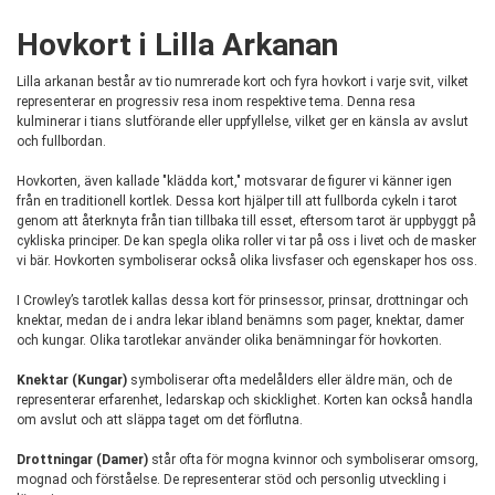
Hovkort i Lilla Arkanan
Lilla arkanan består av tio numrerade kort och fyra hovkort i varje svit, vilket
representerar en progressiv resa inom respektive tema. Denna resa
kulminerar i tians slutförande eller uppfyllelse, vilket ger en känsla av avslut
och fullbordan.
Hovkorten, även kallade "klädda kort," motsvarar de figurer vi känner igen
från en traditionell kortlek. Dessa kort hjälper till att fullborda cykeln i tarot
genom att återknyta från tian tillbaka till esset, eftersom tarot är uppbyggt på
cykliska principer. De kan spegla olika roller vi tar på oss i livet och de masker
vi bär. Hovkorten symboliserar också olika livsfaser och egenskaper hos oss.
I Crowley’s tarotlek kallas dessa kort för prinsessor, prinsar, drottningar och
knektar, medan de i andra lekar ibland benämns som pager, knektar, damer
och kungar. Olika tarotlekar använder olika benämningar för hovkorten.
Knektar (Kungar)
symboliserar ofta medelålders eller äldre män, och de
representerar erfarenhet, ledarskap och skicklighet. Korten kan också handla
om avslut och att släppa taget om det förflutna.
Drottningar (Damer)
står ofta för mogna kvinnor och symboliserar omsorg,
mognad och förståelse. De representerar stöd och personlig utveckling i