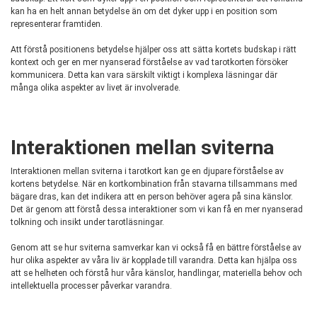
kan ha en helt annan betydelse än om det dyker upp i en position som
representerar framtiden.
Att förstå positionens betydelse hjälper oss att sätta kortets budskap i rätt
kontext och ger en mer nyanserad förståelse av vad tarotkorten försöker
kommunicera. Detta kan vara särskilt viktigt i komplexa läsningar där
många olika aspekter av livet är involverade.
Interaktionen mellan sviterna
Interaktionen mellan sviterna i tarotkort kan ge en djupare förståelse av
kortens betydelse. När en kortkombination från stavarna tillsammans med
bägare dras, kan det indikera att en person behöver agera på sina känslor.
Det är genom att förstå dessa interaktioner som vi kan få en mer nyanserad
tolkning och insikt under tarotläsningar.
Genom att se hur sviterna samverkar kan vi också få en bättre förståelse av
hur olika aspekter av våra liv är kopplade till varandra. Detta kan hjälpa oss
att se helheten och förstå hur våra känslor, handlingar, materiella behov och
intellektuella processer påverkar varandra.