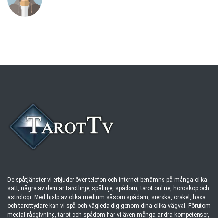
De spåtjänster vi erbjuder över telefon och internet benämns på många olika
sätt, några av dem är tarotlinje, spålinje, spådom, tarot online, horoskop och
astrologi. Med hjälp av olika medium såsom spådam, sierska, orakel, häxa
och tarottydare kan vi spå och vägleda dig genom dina olika vägval. Förutom
medial rådgivning, tarot och spådom har vi även många andra kompetenser,