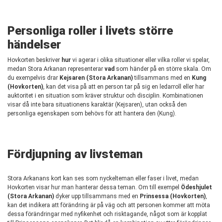
Personliga roller i livets större
händelser
Hovkorten beskriver
hur
vi agerar i olika situationer eller vilka roller vi spelar,
medan Stora Arkanan representerar
vad
som händer på en större skala. Om
du exempelvis drar
Kejsaren (Stora Arkanan)
tillsammans med en
Kung
(Hovkorten)
, kan det visa på att en person tar på sig en ledarroll eller har
auktoritet i en situation som kräver struktur och disciplin. Kombinationen
visar då inte bara situationens karaktär (Kejsaren), utan också den
personliga egenskapen som behövs för att hantera den (Kung).
Fördjupning av livsteman
Stora Arkanans kort kan ses som nyckelteman eller faser i livet, medan
Hovkorten visar hur man hanterar dessa teman. Om till exempel
Ödeshjulet
(Stora Arkanan)
dyker upp tillsammans med en
Prinsessa (Hovkorten)
,
kan det indikera att förändring är på väg och att personen kommer att möta
dessa förändringar med nyfikenhet och risktagande, något som är kopplat