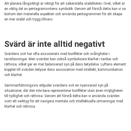
Att planera långsiktigt är viktigt för att säkerställa stabiliteten i livet, vilket är
en viktig del av pentagramsvitens symbolik. Genom att förstå detta kan vi se
bortom den materiella aspekten och använda pentagrammen för att skapa
en mer stabil och trygg tillvaro.
Svärd är inte alltid negativt
Svärdens svit har ofta associerats med konflikter och svårigheter i
tarotläsningar. Men svärden kan också symbolisera klarhet i tankar och
rättvisa, vilket ger en mer balanserad syn på dess betydelse. Luftens element
kopplat till svärden belyser dess association med intellekt, kommunikation
och klarhet.
Sammanfattningsvis erbjuder svärdens svit en nyanserad syn på
situationer, där den inte bara representerar konflikter utan även möjligheten
till tydlighet och rättvisa. Genom att förstå detta kan vi använda svärden
som ett verktyg för att navigera mentala och intellektuella utmaningar med
klarhet och rättvisa.