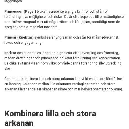
läggningen.
Prinsessor (Pager)
brukar representera yngre kvinnor och står för
förändring, nya möjligheter och risker. De är ofta kopplade till omständigheter
som kräver mognad eller att något växer och fördjupas, samtidigt som de
speglar kontakt med vårt inre barn.
Prinsar (Knektar)
symboliserar yngre män och står för målmedvetenhet,
fokus och engagemang.
Knektar och prinsar i en läggning signalerar ofta utveckling och framsteg,
medan drottningar och prinsessor indikerar fördjupning och koncentration.
De olika sviterna visar inom vilket område denna förändring eller utveckling
sker.
Genom att kombinera lilla och stora arkanan kan vi få en djupare förståelse i
en läsning. Balansen mellan lilla arkanans vardagliga teman och stora
arkanans livshändelser skapar en rikare och mer helhetsorienterad tolkning.
Kombinera lilla och stora
arkanan