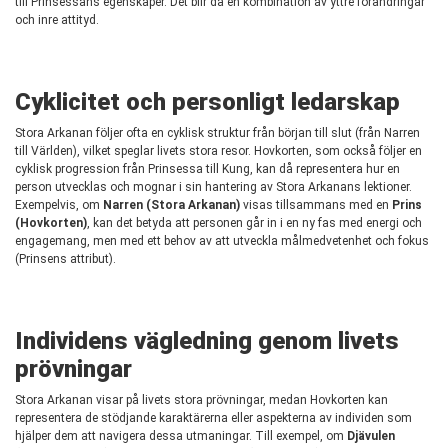
till Prinsessans egenskaper. Det blir då en kombination av yttre förändringar
och inre attityd.
Cyklicitet och personligt ledarskap
Stora Arkanan följer ofta en cyklisk struktur från början till slut (från Narren
till Världen), vilket speglar livets stora resor. Hovkorten, som också följer en
cyklisk progression från Prinsessa till Kung, kan då representera hur en
person utvecklas och mognar i sin hantering av Stora Arkanans lektioner.
Exempelvis, om
Narren (Stora Arkanan)
visas tillsammans med en
Prins
(Hovkorten)
, kan det betyda att personen går in i en ny fas med energi och
engagemang, men med ett behov av att utveckla målmedvetenhet och fokus
(Prinsens attribut).
Individens vägledning genom livets
prövningar
Stora Arkanan visar på livets stora prövningar, medan Hovkorten kan
representera de stödjande karaktärerna eller aspekterna av individen som
hjälper dem att navigera dessa utmaningar. Till exempel, om
Djävulen