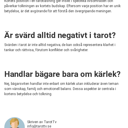
Kortets position i en tarotläsning ger insikt i specifika livsområden och
påverkar tolkningen av kortets budskap. Eftersom varje position har en unik
betydelse, är det avgörande för att förstå den övergripande meningen.
Är svärd alltid negativt i tarot?
Svärden i tarot är inte alltid negativa; de kan också representera klarhet i
tankar och rättvisa, förutom konflikter och svårigheter.
Handlar bägare bara om kärlek?
Nej, bägarsviten handlar inte enbart om kärlek utan inkluderar även teman
som vänskap, familj och emotionell balans. Dessa aspekter är centrala i
kortens betydelse och tolkning.
Skriven av TarotTv
info@tarottv.se