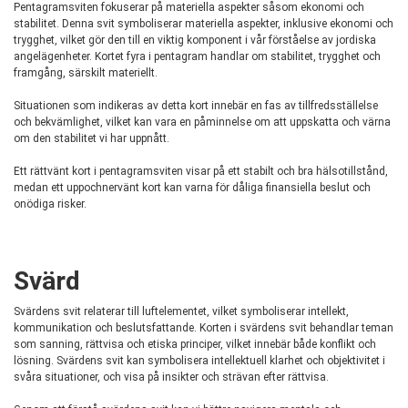
Pentagramsviten fokuserar på materiella aspekter såsom ekonomi och
stabilitet. Denna svit symboliserar materiella aspekter, inklusive ekonomi och
trygghet, vilket gör den till en viktig komponent i vår förståelse av jordiska
angelägenheter. Kortet fyra i pentagram handlar om stabilitet, trygghet och
framgång, särskilt materiellt.
Situationen som indikeras av detta kort innebär en fas av tillfredsställelse
och bekvämlighet, vilket kan vara en påminnelse om att uppskatta och värna
om den stabilitet vi har uppnått.
Ett rättvänt kort i pentagramsviten visar på ett stabilt och bra hälsotillstånd,
medan ett uppochnervänt kort kan varna för dåliga finansiella beslut och
onödiga risker.
Svärd
Svärdens svit relaterar till luftelementet, vilket symboliserar intellekt,
kommunikation och beslutsfattande. Korten i svärdens svit behandlar teman
som sanning, rättvisa och etiska principer, vilket innebär både konflikt och
lösning. Svärdens svit kan symbolisera intellektuell klarhet och objektivitet i
svåra situationer, och visa på insikter och strävan efter rättvisa.