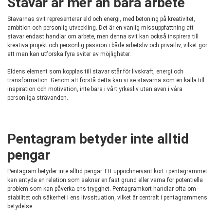
Stavar är mer än bara arbete
Stavarnas svit representerar eld och energi, med betoning på kreativitet,
ambition och personlig utveckling. Det är en vanlig missuppfattning att
stavar endast handlar om arbete, men denna svit kan också inspirera till
kreativa projekt och personlig passion i både arbetsliv och privatliv, vilket gör
att man kan utforska fyra sviter av möjligheter.
Eldens element som kopplas till stavar står för livskraft, energi och
transformation. Genom att förstå detta kan vi se stavarna som en källa till
inspiration och motivation, inte bara i vårt yrkesliv utan även i våra
personliga strävanden.
Pentagram betyder inte alltid
pengar
Pentagram betyder inte alltid pengar. Ett uppochnervänt kort i pentagrammet
kan antyda en relation som saknar en fast grund eller varna för potentiella
problem som kan påverka ens trygghet. Pentagramkort handlar ofta om
stabilitet och säkerhet i ens livssituation, vilket är centralt i pentagrammens
betydelse.