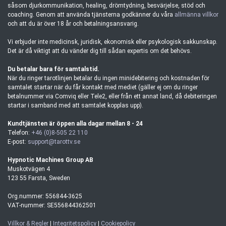
såsom djurkommunikation, healing, drömtydning, besvärjelse, stöd och
coaching. Genom att använda tjänsterna godkänner du våra
allmänna villkor
och att du är över 18 år och betalningsansvarig.
Vi erbjuder inte medicinsk, juridisk, ekonomisk eller psykologisk sakkunskap.
Det är då viktigt att du vänder dig till sådan expertis om det behövs.
Du betalar bara för samtalstid.
När du ringer tarotlinjen betalar du ingen minidebitering och kostnaden för
samtalet startar när du får kontakt med mediet (gäller ej om du ringer
betalnummer via Comviq eller Tele2, eller från ett annat land, då debiteringen
startar i samband med att samtalet kopplas upp).
Kundtjänsten är öppen alla dagar mellan 8 - 24
Telefon:
+46 (0)8-505 22 110
E-post:
support@tarottv.se
Hypnotic Machines Group AB
Muskotvägen 4
123 55 Farsta, Sweden
Org.nummer: 556844-3625
VAT-nummer: SE556844362501
Villkor & Regler
|
Integritetspolicy
|
Cookiepolicy