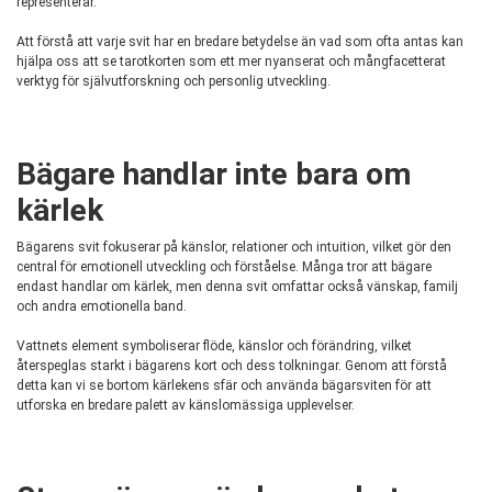
representerar.
Att förstå att varje svit har en bredare betydelse än vad som ofta antas kan
hjälpa oss att se tarotkorten som ett mer nyanserat och mångfacetterat
verktyg för självutforskning och personlig utveckling.
Bägare handlar inte bara om
kärlek
Bägarens svit fokuserar på känslor, relationer och intuition, vilket gör den
central för emotionell utveckling och förståelse. Många tror att bägare
endast handlar om kärlek, men denna svit omfattar också vänskap, familj
och andra emotionella band.
Vattnets element symboliserar flöde, känslor och förändring, vilket
återspeglas starkt i bägarens kort och dess tolkningar. Genom att förstå
detta kan vi se bortom kärlekens sfär och använda bägarsviten för att
utforska en bredare palett av känslomässiga upplevelser.