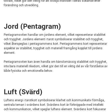
tillväxt, vilket gör den viktig för att stödja individer i deras sökande efter
förändring och utveckling.
Jord (Pentagram)
Pentagramsviten handlar om jordens element, vilket representerar stabilitet
och trygghet. Jordens element i tarot symboliserar stabilitet och trygghet,
vilket återspeglas i pentagrammens kort. Pentagrammens kort representerar
aspekter av stabilitet, trygghet och materiell framgång kopplat till jordens
element.
Pentagramsviten kan även handla om känslomässig stabilitet och trygghet,
inte bara materiell rikedom, vilket gör den till en viktig del av vår förståelse av
både fysiska och emotionella behov.
Luft (Svärd)
Luftens energi i tarotkort symboliserar klarhet och kommunikativ förmåga,
centrala teman i svärdens kort. Svärdens kort är förknippade med intellekt
och kommunikation, vilket speglar luftens element. Svärdens kort fokuserar