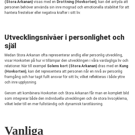
(Stora Arkanan)
visas med en
Drottning (Hovkorten)
, kan det antyda att
personen behöver använda sin inre mognad och emotionella stabilitet för att
hantera frestelser eller negativa krafter i sitt liv.
Utvecklingsnivåer i personlighet och
själ
Medan Stora Arkanan ofta representerar andlig eller personlig utveckling,
visar Hovkorten på hur vi tillämpar den utvecklingen i våra vardagliga liv och
relationer. När till exempel
Solens kort (Stora Arkanan)
dras med en
Kung
(Hovkorten)
, kan det representera att personen når en nivå av personlig
framgång och har tagit fullt ansvar för sitt liv, vilket reflekteras i både yttre
och inre upplysning.
Genom att kombinera Hovkorten och Stora Arkanan får man en komplett bild
som integrerar både den individuella utvecklingen och de stora livscyklerna,
vilket leder till en mer fullständig och dynamisk tarotläsning.
Vanliga